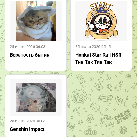
25 июня 2026 06:03
25 июня 2026 05:45
Всратость бытия
Honkai Star Rail HSR
Тик Так Тик Так
25 июня 2026 05:03
Genshin Impact