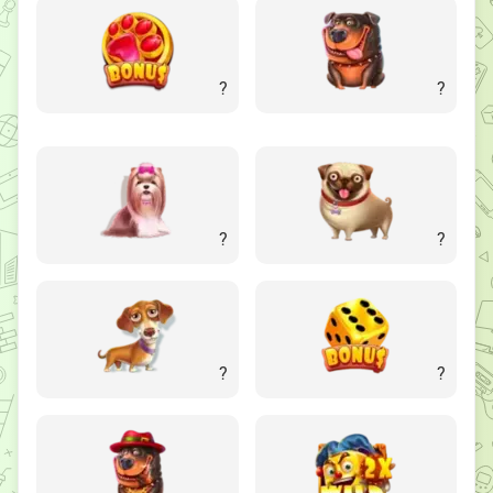
?
?
?
?
?
?