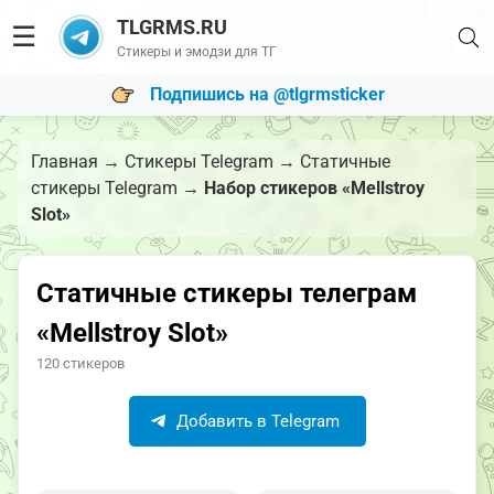
TLGRMS.RU
☰
Стикеры и эмодзи для ТГ
Подпишись на @tlgrmsticker
Главная
→
Стикеры Telegram
→
Статичные
стикеры Telegram
→
Набор стикеров «Mellstroy
Slot»
Статичные стикеры телеграм
«Mellstroy Slot»
120 стикеров
Добавить в Telegram