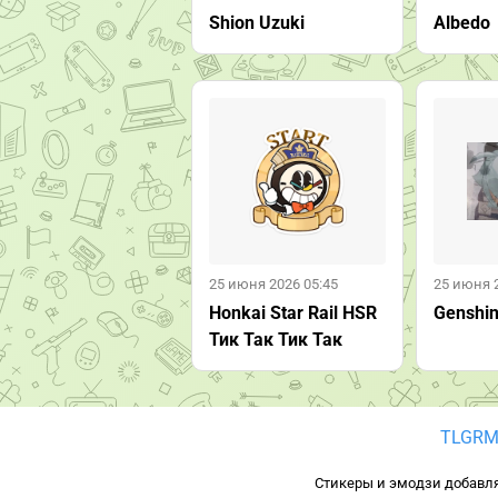
Shion Uzuki
Albedo
25 июня 2026 05:45
25 июня 
Honkai Star Rail HSR
Genshin
Тик Так Тик Так
TLGRM
Стикеры и эмодзи добавля