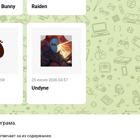
y Bunny
Raiden
:04
25 июня 2026 03:57
Undyne
еграма.
твечает за их содержание.