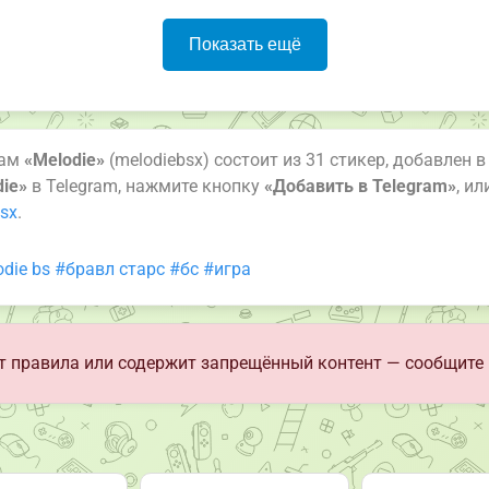
Показать ещё
рам
«Melodie»
(melodiebsx) состоит из 31 стикер, добавлен в
die»
в Telegram, нажмите кнопку
«Добавить в Telegram»
, и
bsx
.
die bs
#бравл старс
#бс
#игра
 правила или содержит запрещённый контент — сообщите 