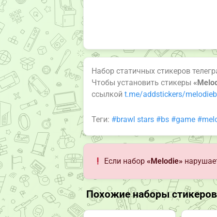
Набор статичных стикеров телег
Чтобы установить стикеры
«Melo
ссылкой
t.me/addstickers/melodie
Теги:
#brawl stars
#bs
#game
#melo
Если набор
«Melodie»
нарушает
Похожие наборы стикеров