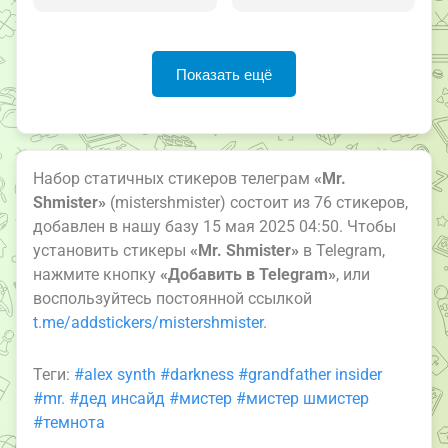
Показать ещё
Набор статичных стикеров телеграм
«Mr.
Shmister»
(mistershmister) состоит из 76 стикеров,
добавлен в нашу базу 15 мая 2025 04:50. Чтобы
установить стикеры
«Mr. Shmister»
в Telegram,
нажмите кнопку
«Добавить в Telegram»
, или
воспользуйтесь постоянной ссылкой
t.me/addstickers/mistershmister
.
Теги:
#alex synth
#darkness
#grandfather insider
#mr.
#дед инсайд
#мистер
#мистер шмистер
#темнота