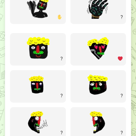
?
?
?
?
?
?