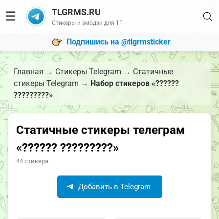
TLGRMS.RU
☰
Стикеры и эмодзи для ТГ
Подпишись на @tlgrmsticker
Главная
→
Стикеры Telegram
→
Статичные
стикеры Telegram
→
Набор стикеров «??????
?????????»
Статичные стикеры телеграм
«?????? ?????????»
44 стикера
Добавить в Telegram