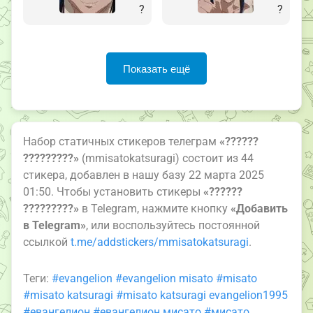
?
?
Показать ещё
Набор статичных стикеров телеграм
«??????
?????????»
(mmisatokatsuragi) состоит из 44
стикера, добавлен в нашу базу 22 марта 2025
01:50. Чтобы установить стикеры
«??????
?????????»
в Telegram, нажмите кнопку
«Добавить
в Telegram»
, или воспользуйтесь постоянной
ссылкой
t.me/addstickers/mmisatokatsuragi
.
Теги:
#evangelion
#evangelion misato
#misato
#misato katsuragi
#misato katsuragi evangelion1995
#евангелион
#евангелион мисато
#мисато