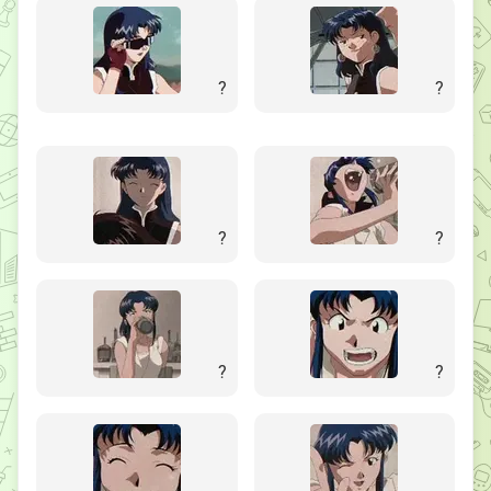
?
?
?
?
?
?