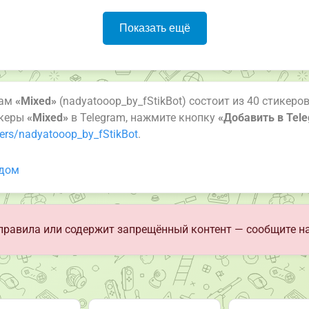
Показать ещё
рам
«Mixed»
(nadyatooop_by_fStikBot) состоит из 40 стикеро
икеры
«Mixed»
в Telegram, нажмите кнопку
«Добавить в Tel
kers/nadyatooop_by_fStikBot
.
дом
правила или содержит запрещённый контент — сообщите н