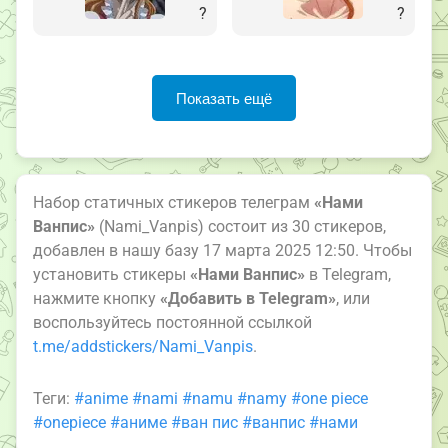
?
?
Показать ещё
Набор статичных стикеров телеграм
«Нами
Ванпис»
(Nami_Vanpis) состоит из 30 стикеров,
добавлен в нашу базу 17 марта 2025 12:50. Чтобы
установить стикеры
«Нами Ванпис»
в Telegram,
нажмите кнопку
«Добавить в Telegram»
, или
воспользуйтесь постоянной ссылкой
t.me/addstickers/Nami_Vanpis
.
Теги:
#anime
#nami
#namu
#namy
#one piece
#onepiece
#аниме
#ван пис
#ванпис
#нами