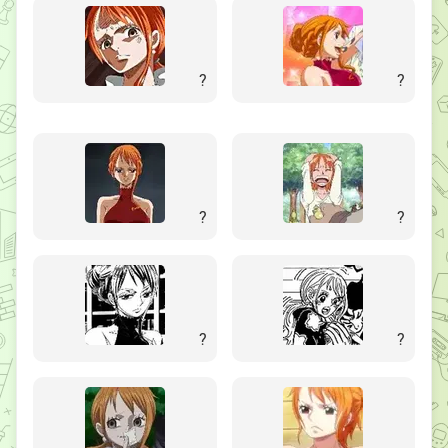
?
?
?
?
?
?