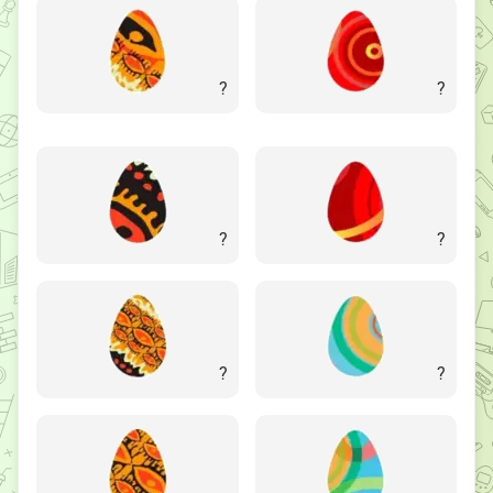
?
?
?
?
?
?