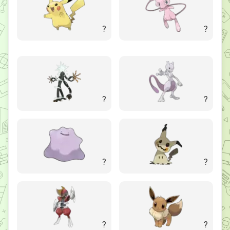
?
?
?
?
?
?
?
?