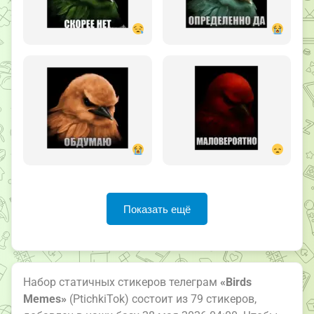
Показать ещё
Набор статичных стикеров телеграм
«Birds
Memes»
(PtichkiTok) состоит из 79 стикеров,