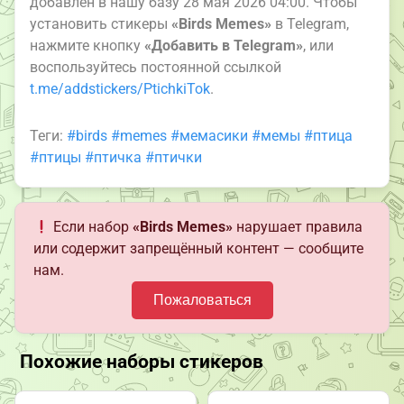
добавлен в нашу базу 28 мая 2026 04:00. Чтобы
установить стикеры
«Birds Memes»
в Telegram,
нажмите кнопку
«Добавить в Telegram»
, или
воспользуйтесь постоянной ссылкой
t.me/addstickers/PtichkiTok
.
Теги:
#birds
#memes
#мемасики
#мемы
#птица
#птицы
#птичка
#птички
Если набор
«Birds Memes»
нарушает правила
или содержит запрещённый контент — сообщите
нам.
Пожаловаться
Похожие наборы стикеров