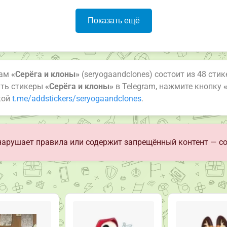
Показать ещё
рам
«Серёга и клоны»
(seryogaandclones) состоит из 48 стик
ить стикеры
«Серёга и клоны»
в Telegram, нажмите кнопку
кой
t.me/addstickers/seryogaandclones
.
арушает правила или содержит запрещённый контент — с