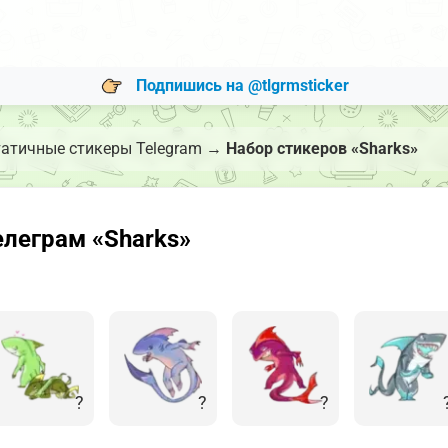
Подпишись на @tlgrmsticker
атичные стикеры Telegram
→
Набор стикеров «Sharks»
леграм «Sharks»
?
?
?