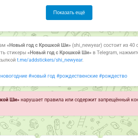
Показать ещё
рам
«Новый год с Крошкой Ши»
(shi_newyear) состоит из 40
ить стикеры
«Новый год с Крошкой Ши»
в Telegram, нажмит
ссылкой
t.me/addstickers/shi_newyear
.
новогодние
#новый год
#рождественские
#рождество
шкой Ши»
нарушает правила или содержит запрещённый ко