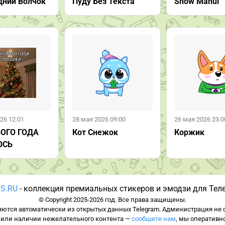
дний Волчок
Пуду Без Текста
Snow Manul
26 12:01
28 мая 2026 09:00
26 мая 2026 23:0
ВОГО ГОДА
Кот Снежок
Коржик
ОСЬ
S.RU
- коллекция премиальных стикеров и эмодзи для Тел
© Copyright 2025-2026 год. Все права защищены.
ются автоматически из открытых данных Telegram. Администрация не о
 или наличии нежелательного контента —
сообщите нам
, мы оперативн