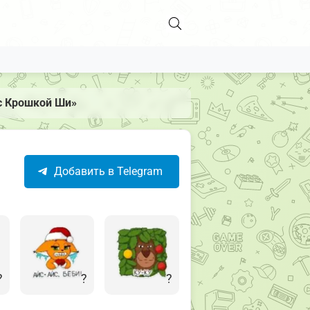
с Крошкой Ши»
Добавить в Telegram
?
?
?