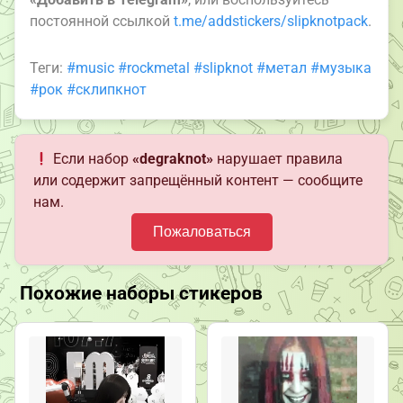
постоянной ссылкой
t.me/addstickers/slipknotpack
.
Теги:
#music
#rockmetal
#slipknot
#метал
#музыка
#рок
#склипкнот
Если набор
«degraknot»
нарушает правила
или содержит запрещённый контент — сообщите
нам.
Пожаловаться
Похожие наборы стикеров