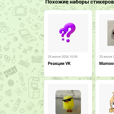
Похожие наборы стикеров
25 июня 2026 10:09
25 июня 
Реакции VK
Mamoo