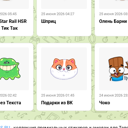
2026 05:45
25 июня 2026 04:27
25 июня 2026 03
Star Rail HSR
Шприц
Олень Барни
 Тик Так
2026 02:42
25 июня 2026 01:45
24 июня 2026 23
ез Текста
Подарки из ВК
Чоко
S.RU
- коллекция премиальных стикеров и эмодзи для Тел