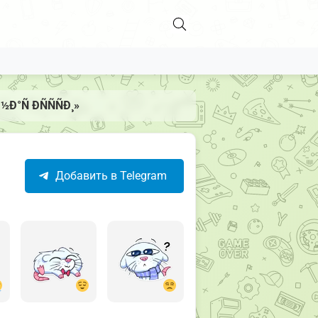
°Ñ ÐÑÑÑÐ¸»
Добавить в Telegram