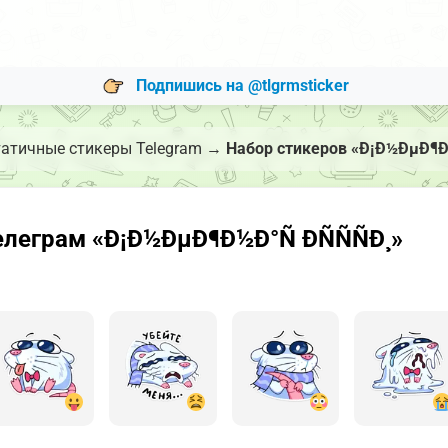
Подпишись на @tlgrmsticker
атичные стикеры Telegram
→
Набор стикеров «Ð¡Ð½ÐµÐ¶Ð½Ð
еграм «Ð¡Ð½ÐµÐ¶Ð½Ð°Ñ ÐÑÑÑÐ¸»