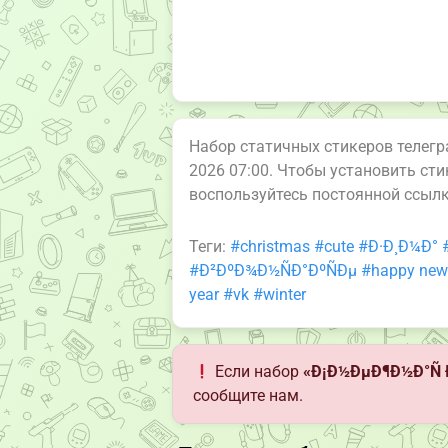
Набор статичных стикеров телег
2026 07:00. Чтобы установить ст
воспользуйтесь постоянной ссыл
Теги:
#christmas
#cute
#Ð·Ð¸Ð¼Ð°
#Ð²ÐºÐ¾Ð½ÑÐ°ÐºÑÐµ
#happy new
year
#vk
#winter
Если набор
«Ð¡Ð½ÐµÐ¶Ð½Ð°Ñ Ð
сообщите нам.