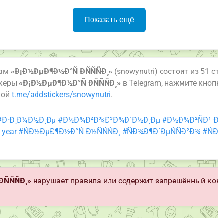
Показать ещё
рам
«Ð¡Ð½ÐµÐ¶Ð½Ð°Ñ ÐÑÑÑÐ¸»
(snowynutri) состоит из 51 
икеры
«Ð¡Ð½ÐµÐ¶Ð½Ð°Ñ ÐÑÑÑÐ¸»
в Telegram, нажмите кно
кой
t.me/addstickers/snowynutri
.
#Ð·Ð¸Ð¼Ð½Ð¸Ðµ
#Ð½Ð¾Ð²Ð¾Ð³Ð¾Ð´Ð½Ð¸Ðµ
#Ð½Ð¾Ð²ÑÐ¹ 
 year
#ÑÐ½ÐµÐ¶Ð½Ð°Ñ Ð½ÑÑÑÐ¸
#ÑÐ¾Ð¶Ð´ÐµÑÑÐ²Ð¾
#Ñ
ÑÑÑÐ¸»
нарушает правила или содержит запрещённый ко