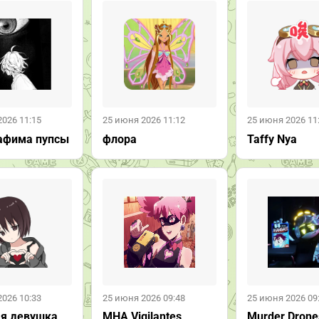
2026 11:15
25 июня 2026 11:12
25 июня 2026 11
афима пупсы
флора
Taffy Nya
2026 10:33
25 июня 2026 09:48
25 июня 2026 09
я девушка
MHA Vigilantes
Murder Drone