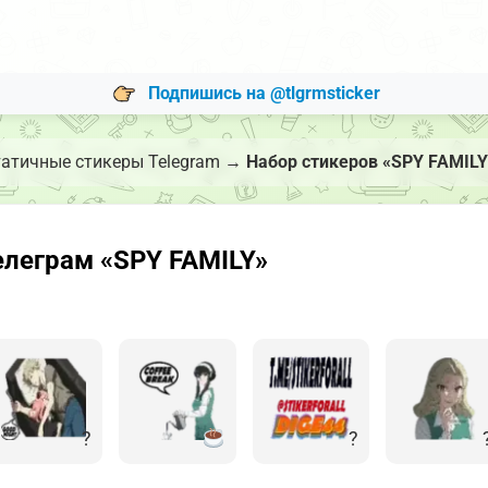
Подпишись на @tlgrmsticker
атичные стикеры Telegram
→
Набор стикеров «SPY FAMILY
леграм «SPY FAMILY»
?
?️