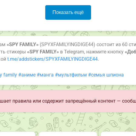
Показать ещё
рам
«SPY FAMILY»
(SPYXFAMILYINGDIGE44) состоит из 60 сти
ить стикеры
«SPY FAMILY»
в Telegram, нажмите кнопку
«Доб
кой
t.me/addstickers/SPYXFAMILYINGDIGE44
.
y family
#аниме
#манга
#мультфильм
#семья шпиона
шает правила или содержит запрещённый контент — сообщ