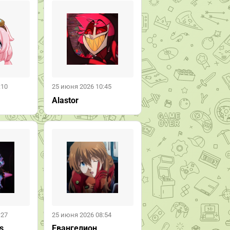
:10
25 июня 2026 10:45
Alastor
:27
25 июня 2026 08:54
s
Евангелион