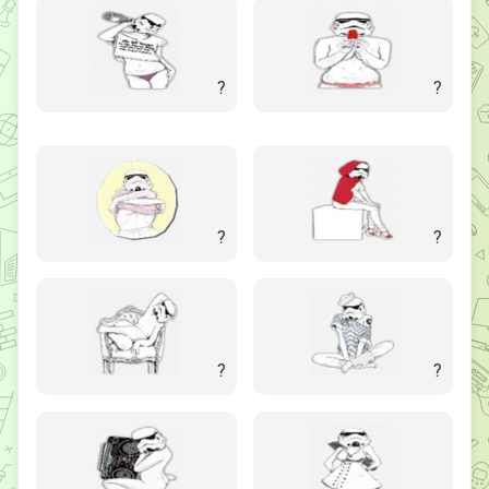
?
?
?
?
?
?