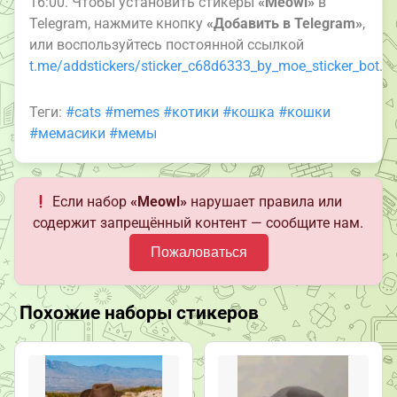
16:00. Чтобы установить стикеры
«Meowl»
в
Telegram, нажмите кнопку
«Добавить в Telegram»
,
или воспользуйтесь постоянной ссылкой
t.me/addstickers/sticker_c68d6333_by_moe_sticker_bot
.
Теги:
#cats
#memes
#котики
#кошка
#кошки
#мемасики
#мемы
Если набор
«Meowl»
нарушает правила или
содержит запрещённый контент — сообщите нам.
Пожаловаться
Похожие наборы стикеров