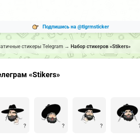
Подпишись на @tlgrmsticker
атичные стикеры Telegram
→
Набор стикеров «Stikers»
леграм «Stikers»
?
?
?