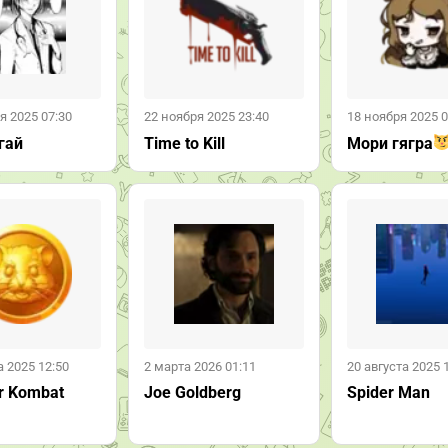
я 2025 07:30
22 ноября 2025 23:40
18 ноября 2025 0
гай
Time to Kill
Мори гягра
а 2025 12:50
2 марта 2026 01:11
20 августа 2025 
r Kombat
Joe Goldberg
Spider Man