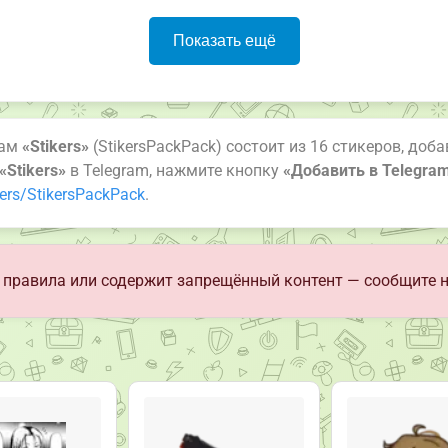
Показать ещё
рам
«Stikers»
(StikersPackPack) состоит из 16 стикеров, доб
«Stikers»
в Telegram, нажмите кнопку
«Добавить в Telegra
kers/StikersPackPack
.
правила или содержит запрещённый контент — сообщите 