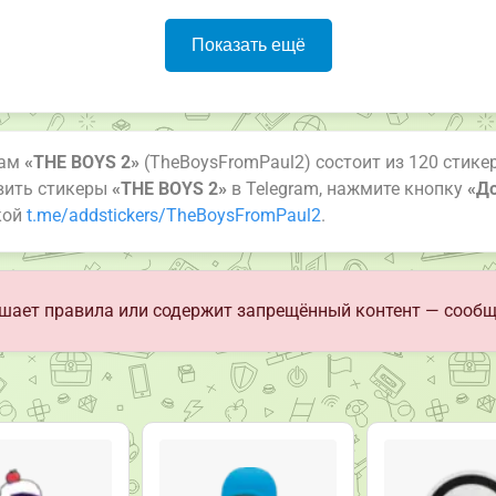
Показать ещё
рам
«THE BOYS 2»
(TheBoysFromPaul2) состоит из 120 стикер
овить стикеры
«THE BOYS 2»
в Telegram, нажмите кнопку
«До
кой
t.me/addstickers/TheBoysFromPaul2
.
шает правила или содержит запрещённый контент — сообщ