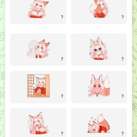
?
?
?
?
?
?
?
?