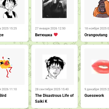
а 2025 15:25
27 января 2026 12:50
18 ноября 2025 0
ce
Витюшка
Orangoutang
 2026 11:10
28 сентября 2025 15:40
9 декабря 2025 2
Bird
The Disastrous Life of
Guesswork
Saiki K