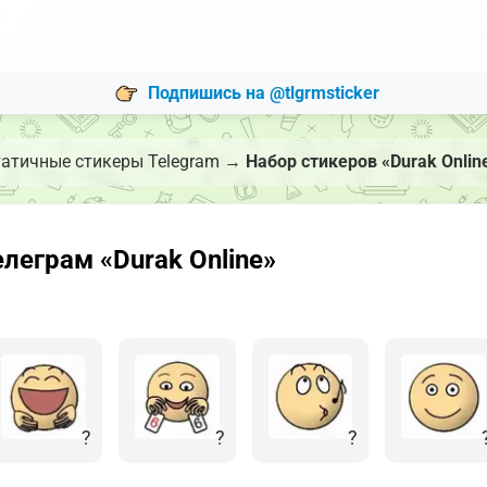
Подпишись на @tlgrmsticker
атичные стикеры Telegram
→
Набор стикеров «Durak Onlin
леграм «Durak Online»
?
?
?