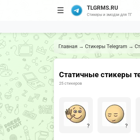
TLGRMS.RU
☰
Стикеры и эмодзи для ТГ
Главная
→
Стикеры Telegram
→
Ст
Статичные стикеры те
25 стикеров
?
?