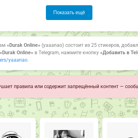
Показать ещё
рам
«Durak Online»
(yaaanao) состоит из 25 стикеров, добав
«Durak Online»
в Telegram, нажмите кнопку
«Добавить в Te
kers/yaaanao
.
шает правила или содержит запрещённый контент — сооб