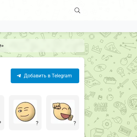
e»
Добавить в Telegram
?
?
?