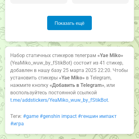
Показать ещё
Набор статичных стикеров телеграм
«Yae Miko»
(YeaMiko_wuw_by_fStikBot) состоит из 41 стикер,
добавлен в нашу базу 25 марта 2025 22:20. Чтобы
установить стикеры
«Yae Miko»
в Telegram,
нажмите кнопку
«Добавить в Telegram»
, или
воспользуйтесь постоянной ссылкой
t.me/addstickers/YeaMiko_wuw_by_fStikBot
.
Теги:
#game
#genshin impact
#геншин импакт
#игра