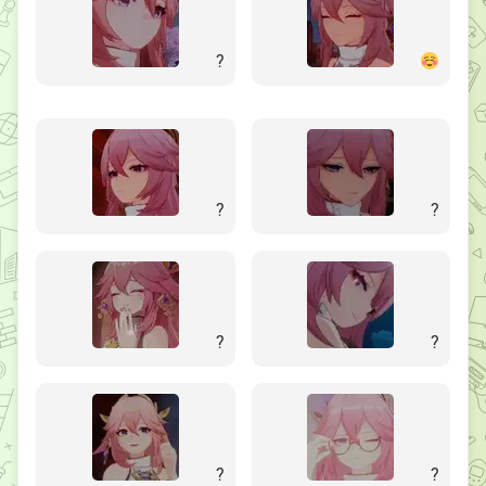
?
?
?
?
?
?
?