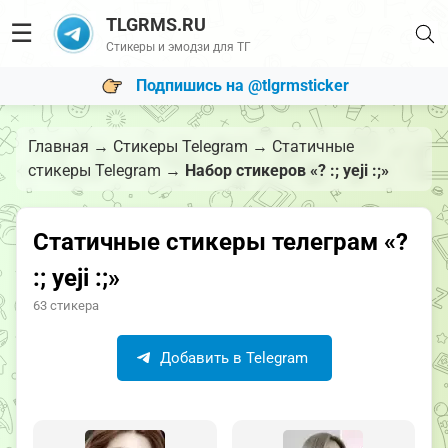
TLGRMS.RU
☰
Стикеры и эмодзи для ТГ
Подпишись на @tlgrmsticker
Главная
→
Стикеры Telegram
→
Статичные
стикеры Telegram
→
Набор стикеров «? :; yeji :;»
Статичные стикеры телеграм «?
:; yeji :;»
63 стикера
Добавить в Telegram