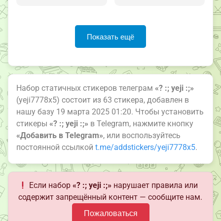
Показать ещё
Набор статичных стикеров телеграм
«? :; yeji :;»
(yeji7778x5) состоит из 63 стикера, добавлен в
нашу базу 19 марта 2025 01:20. Чтобы установить
стикеры
«? :; yeji :;»
в Telegram, нажмите кнопку
«Добавить в Telegram»
, или воспользуйтесь
постоянной ссылкой
t.me/addstickers/yeji7778x5
.
Если набор
«? :; yeji :;»
нарушает правила или
содержит запрещённый контент — сообщите нам.
Пожаловаться