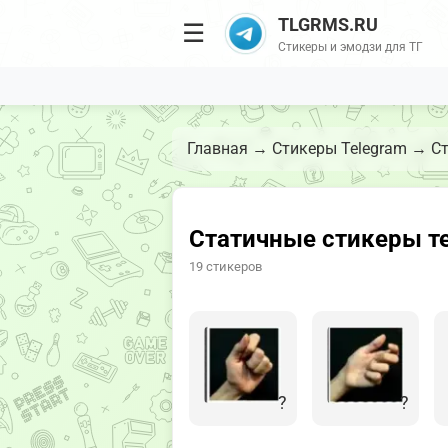
TLGRMS.RU
☰
Стикеры и эмодзи для ТГ
Главная
→
Стикеры Telegram
→
Ст
Статичные стикеры те
19 стикеров
?
?