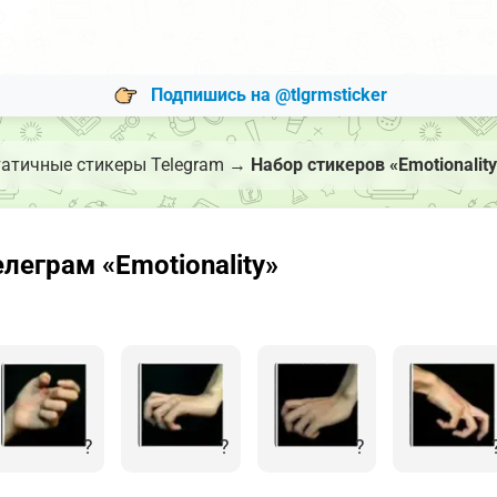
Подпишись на @tlgrmsticker
атичные стикеры Telegram
→
Набор стикеров «Emotionalit
леграм «Emotionality»
?
?
?