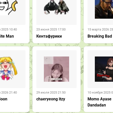
 2025 10:40
23 июня 2025 17:00
15 марта 2026 23
ite Man
Кентафурики
Breaking Bad
 2026 21:40
29 июля 2025 21:50
10 ноября 2025 0
Moon
chaeryeong itzy
Momo Ayase
Dandadan