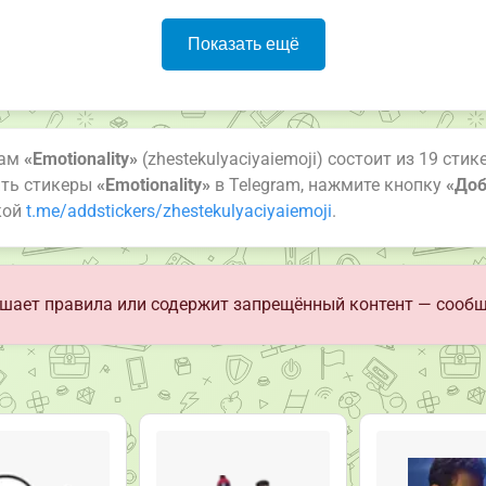
Показать ещё
рам
«Emotionality»
(zhestekulyaciyaiemoji) состоит из 19 сти
ить стикеры
«Emotionality»
в Telegram, нажмите кнопку
«Доб
кой
t.me/addstickers/zhestekulyaciyaiemoji
.
шает правила или содержит запрещённый контент — сообщ