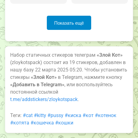
Показать ещё
Набор статичных стикеров телеграм
«Злой Кот»
(zloykotspack) состоит из 19 стикеров, добавлен в
нашу базу 22 марта 2025 05:20. Чтобы установить
стикеры
«Злой Кот»
в Telegram, нажмите кнопку
«Добавить в Telegram»
, или воспользуйтесь
постоянной ссылкой
t.me/addstickers/zloykotspack
.
Теги:
#cat
#kitty
#pussy
#киска
#кот
#котенок
#котята
#кошечка
#кошки