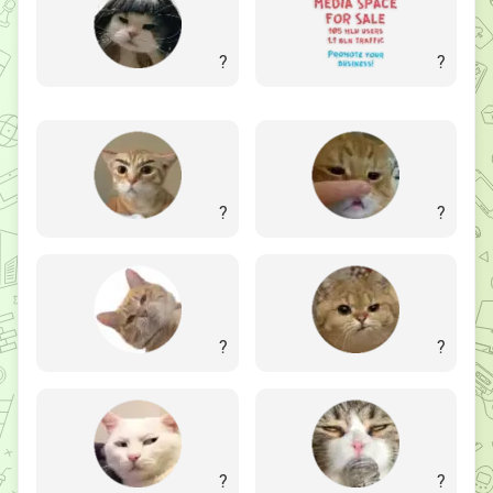
?
?
?
?
?
?
?
?