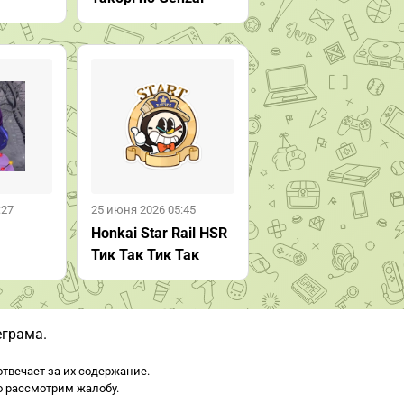
:27
25 июня 2026 05:45
Honkai Star Rail HSR
Тик Так Тик Так
еграма.
твечает за их содержание.
о рассмотрим жалобу.