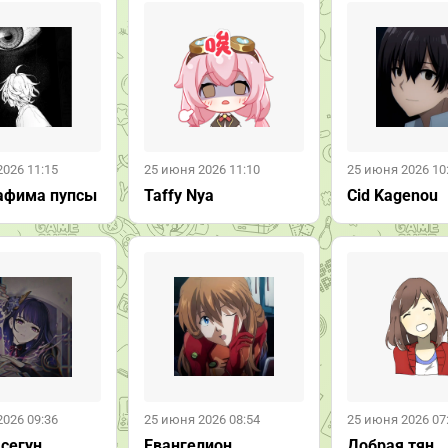
2026 11:15
25 июня 2026 11:10
25 июня 2026 10
афима пупсы
Taffy Nya
Cid Kagenou
2026 09:36
25 июня 2026 08:54
25 июня 2026 07
 сегун
Евангелион
Добрая тян