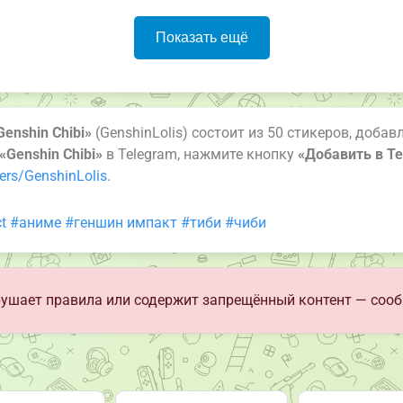
Показать ещё
Genshin Chibi»
(GenshinLolis) состоит из 50 стикеров, добав
«Genshin Chibi»
в Telegram, нажмите кнопку
«Добавить в T
ers/GenshinLolis
.
t
#аниме
#геншин импакт
#тиби
#чиби
ушает правила или содержит запрещённый контент — сооб