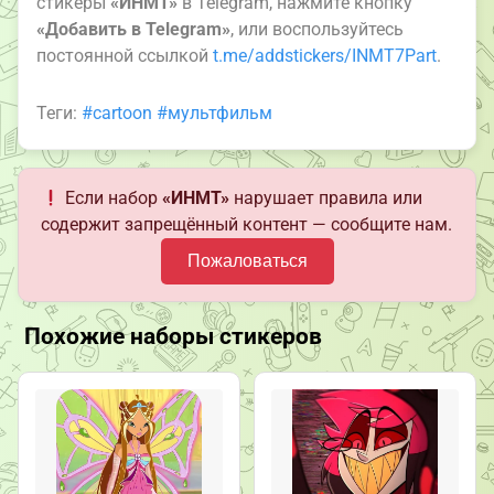
стикеры
«ИНМТ»
в Telegram, нажмите кнопку
«Добавить в Telegram»
, или воспользуйтесь
постоянной ссылкой
t.me/addstickers/INMT7Part
.
Теги:
#cartoon
#мультфильм
Если набор
«ИНМТ»
нарушает правила или
содержит запрещённый контент — сообщите нам.
Пожаловаться
Похожие наборы стикеров