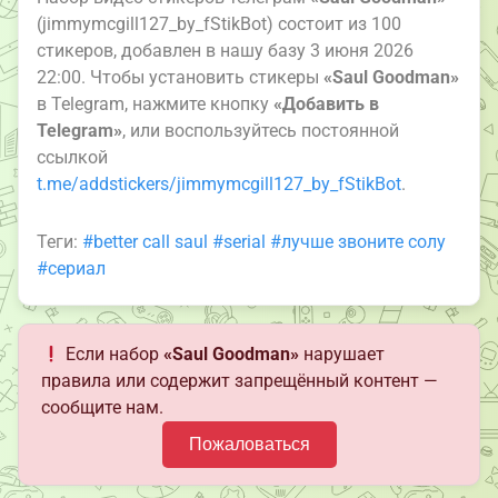
(jimmymcgill127_by_fStikBot) состоит из 100
стикеров, добавлен в нашу базу 3 июня 2026
22:00. Чтобы установить стикеры
«Saul Goodman»
в Telegram, нажмите кнопку
«Добавить в
Telegram»
, или воспользуйтесь постоянной
ссылкой
t.me/addstickers/jimmymcgill127_by_fStikBot
.
Теги:
#better call saul
#serial
#лучше звоните солу
#сериал
Если набор
«Saul Goodman»
нарушает
правила или содержит запрещённый контент —
сообщите нам.
Пожаловаться