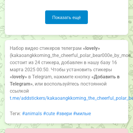
Показать ещё
Набор видео стикеров телеграм
«lovely»
(kakaoangkkoming_the_cheerful_polar_bear000e_by_moe_s
состоит из 24 стикера, добавлен в нашу базу 16
марта 2025 00:50. Чтобы установить стикеры
«lovely»
в Telegram, нажмите кнопку
«Добавить в
Telegram»
, или воспользуйтесь постоянной
ссылкой
t.me/addstickers/kakaoangkkoming_the_cheerful_polar_b
Теги:
#animals
#cute
#звери
#милые