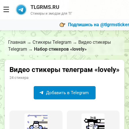
TLGRMS.RU
☰
Стикеры и эмодзи для ТГ
Подпишись на @tlgrmsticke
Главная
→
Стикеры Telegram
→
Видео стикеры
Telegram
→
Набор стикеров «lovely»
Видео стикеры телеграм «lovely»
24 стикера
Добавить в Telegram