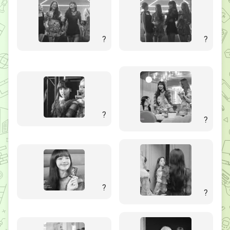
?
?
?
?
?
?