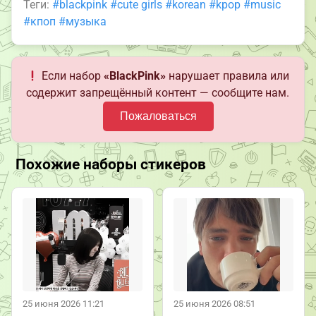
Теги:
#blackpink
#cute girls
#korean
#kpop
#music
#кпоп
#музыка
Если набор
«BlackPink»
нарушает правила или
содержит запрещённый контент — сообщите нам.
Пожаловаться
Похожие наборы стикеров
25 июня 2026 11:21
25 июня 2026 08:51