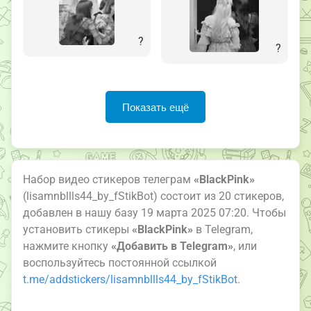
?
?
Показать ещё
Набор видео стикеров телеграм
«BlackPink»
(lisamnbllls44_by_fStikBot) состоит из 20 стикеров,
добавлен в нашу базу 19 марта 2025 07:20. Чтобы
установить стикеры
«BlackPink»
в Telegram,
нажмите кнопку
«Добавить в Telegram»
, или
воспользуйтесь постоянной ссылкой
t.me/addstickers/lisamnbllls44_by_fStikBot
.