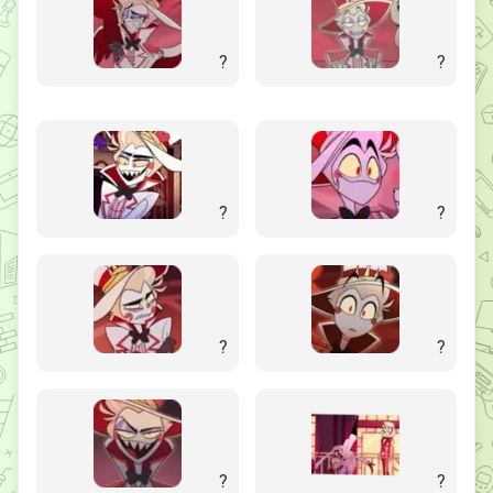
?
?
?
?
?
?
?
?