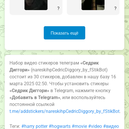
?
?
Показать ещё
Набор видео стикеров телеграм
«Седрик
Диггори»
(nareskihpCedricDiggory_by_fStikBot)
состоит из 30 стикеров, добавлен в нашу базу 16
марта 2025 02:50. Чтобы установить стикеры
«Седрик Диггори»
в Telegram, нажмите кнопку
«Добавить в Telegram»
, или воспользуйтесь
постоянной ссылкой
t.me/addstickers/nareskihpCedricDiggory_by_fStikBot
.
Теги:
#harry potter
#hogwarts
#movie
#video
#видео