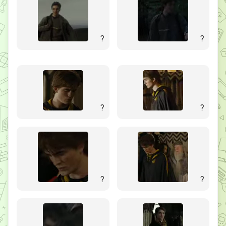
?
?
?
?
?
?