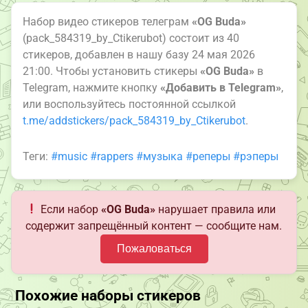
Набор видео стикеров телеграм
«OG Buda»
(pack_584319_by_Ctikerubot) состоит из 40
стикеров, добавлен в нашу базу 24 мая 2026
21:00. Чтобы установить стикеры
«OG Buda»
в
Telegram, нажмите кнопку
«Добавить в Telegram»
,
или воспользуйтесь постоянной ссылкой
t.me/addstickers/pack_584319_by_Ctikerubot
.
Теги:
#music
#rappers
#музыка
#реперы
#рэперы
Если набор
«OG Buda»
нарушает правила или
содержит запрещённый контент — сообщите нам.
Пожаловаться
Похожие наборы стикеров