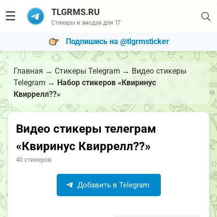
TLGRMS.RU
☰
Стикеры и эмодзи для ТГ
Подпишись на @tlgrmsticker
Главная
→
Стикеры Telegram
→
Видео стикеры
Telegram
→
Набор стикеров «Квиринус
Квиррелл??»
Видео стикеры телеграм
«Квиринус Квиррелл??»
40 стикеров
Добавить в Telegram