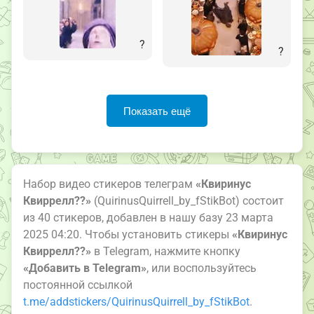
?
?
Показать ещё
Набор видео стикеров телеграм
«Квиринус
Квиррелл??»
(QuirinusQuirrell_by_fStikBot) состоит
из 40 стикеров, добавлен в нашу базу 23 марта
2025 04:20. Чтобы установить стикеры
«Квиринус
Квиррелл??»
в Telegram, нажмите кнопку
«Добавить в Telegram»
, или воспользуйтесь
постоянной ссылкой
t.me/addstickers/QuirinusQuirrell_by_fStikBot
.