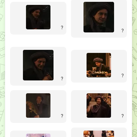
?
?
?
?
?
?