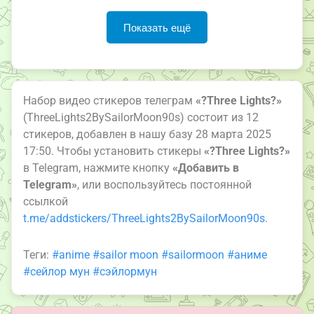
Показать ещё
Набор видео стикеров телеграм
«?Three Lights?»
(ThreeLights2BySailorMoon90s) состоит из 12
стикеров, добавлен в нашу базу 28 марта 2025
17:50. Чтобы установить стикеры
«?Three Lights?»
в Telegram, нажмите кнопку
«Добавить в
Telegram»
, или воспользуйтесь постоянной
ссылкой
t.me/addstickers/ThreeLights2BySailorMoon90s
.
Теги:
#anime
#sailor moon
#sailormoon
#аниме
#сейлор мун
#сэйлормун