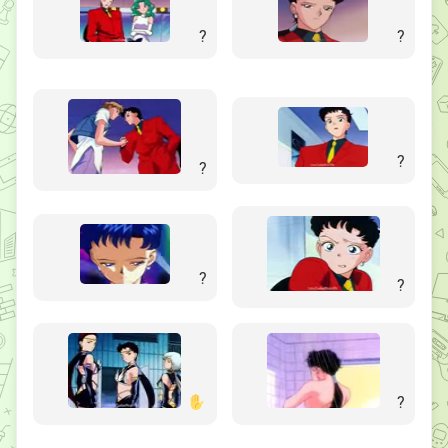
?
?
?
?
?
?
?