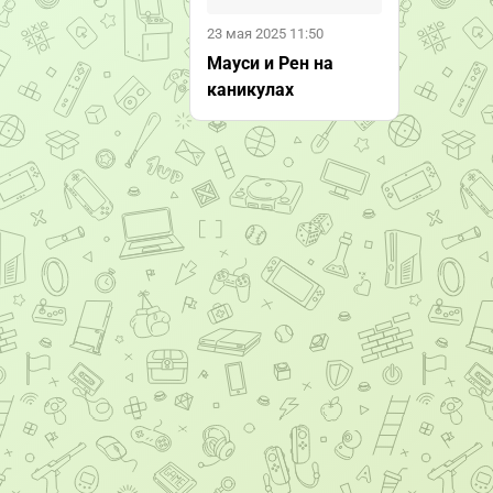
23 мая 2025 11:50
Мауси и Рен на
каникулах