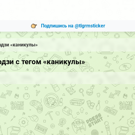
Подпишись на @tlgrmsticker
одзи «каникулы»
дзи с тегом «каникулы»