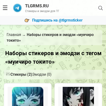
TLGRMS.RU
☰
Стикеры и эмодзи для ТГ
Подпишись на @tlgrmsticker
Главная
→
Наборы стикеров и эмодзи «муичиро
токито»
Наборы стикеров и эмодзи с тегом
«муичиро токито»
Стикеры (2)
Эмодзи (0)