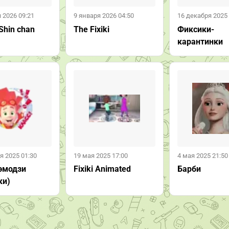
 2026 09:21
9 января 2026 04:50
16 декабря 2025 
Shin chan
The Fixiki
Фиксики-
карантинки
я 2025 01:30
19 мая 2025 17:00
4 мая 2025 21:50
эмодзи
Fixiki Animated
Барби
ки)