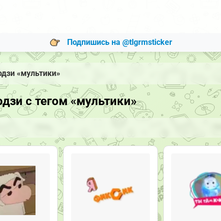
Подпишись на @tlgrmsticker
одзи «мультики»
дзи с тегом «мультики»