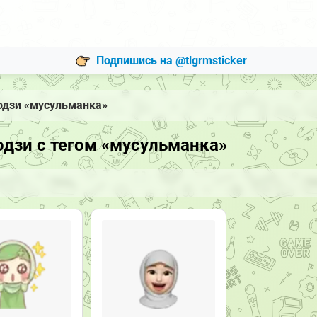
Подпишись на @tlgrmsticker
одзи «мусульманка»
дзи с тегом «мусульманка»