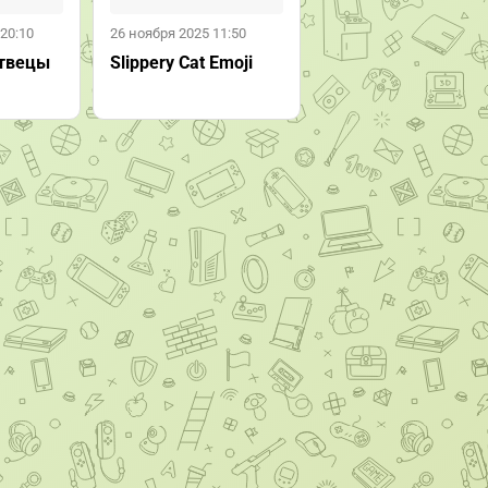
20:10
26 ноября 2025 11:50
твецы
Slippery Cat Emoji