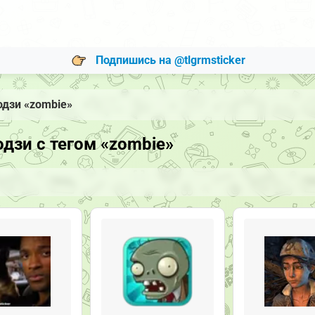
Подпишись на @tlgrmsticker
одзи «zombie»
дзи с тегом «zombie»